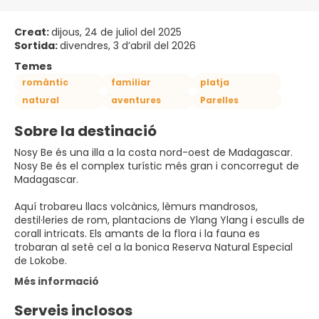
Creat:
dijous, 24 de juliol del 2025
Sortida:
divendres, 3 d’abril del 2026
Temes
romàntic
familiar
platja
natural
aventures
Parelles
Sobre la destinació
Nosy Be és una illa a la costa nord-oest de Madagascar.
Nosy Be és el complex turístic més gran i concorregut de
Madagascar.
Aquí trobareu llacs volcànics, lèmurs mandrosos,
destil·leries de rom, plantacions de Ylang Ylang i esculls de
corall intricats. Els amants de la flora i la fauna es
trobaran al setè cel a la bonica Reserva Natural Especial
de Lokobe.
Més informació
Serveis inclosos