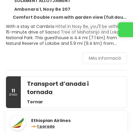
SOLAMENT ALLOTJAMENT
Ambonara 1, Nosy Be 207
Comfort Double room with garden view (full double bed) (queen size bed)
With a stay at Cambria Hôtel in Nosy Be, you'll be within a
Contacta amb nosaltres
15-minute drive of Sacred Tree of Mahatsinjo and Lokobe
National Park. This guesthouse is 4.4 mi (7.1 km) from
Natural Reserve of Lokobe and 5.9 mi (9.4 km) from
Madirokely Beach.
Més informació
Pamper yourself with onsite massages or take in the view
from a garden. Additional amenities at this guesthouse
include complimentary wireless internet access and
tour/ticket assistance.
Transport d’anada i
Stay in one of 10 guestrooms featuring flat-screen
11
tornada
televisions. Complimentary wireless internet access keeps
d’abr.
you connected, and satellite programming is available for
Tornar
your entertainment. Bathrooms feature showers with
rainfall showerheads. Conveniences include safes and
desks, and housekeeping is provided daily.
Ethiopian Airlines
1 parada
Cooked-to-order breakfasts are available daily from 7:00