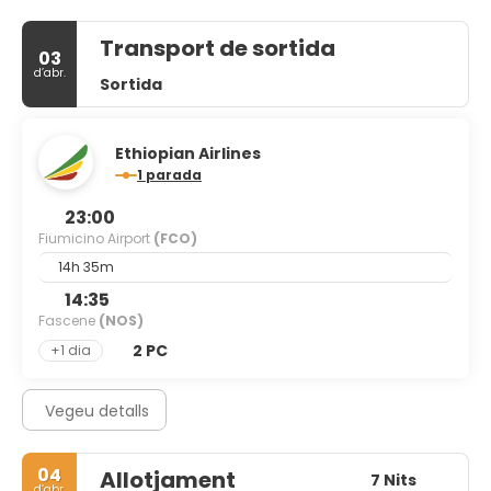
Transport de sortida
03
d’abr.
Sortida
Ethiopian Airlines
1 parada
23:00
Fiumicino Airport
(FCO)
14h 35m
14:35
Fascene
(NOS)
2 PC
+1 dia
Vegeu detalls
04
Allotjament
7 Nits
d’abr.