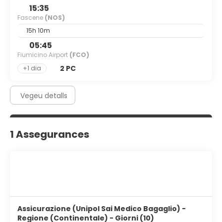
AM to 9:00 AM for a fee.
15:35
Fascene
(NOS)
Featured amenities include a 24-hour front desk,
multilingual staff, and luggage storage. Free self parking is
15h 10m
available onsite.
05:45
Fiumicino Airport
(FCO)
2 PC
+1 dia
Vegeu detalls
1 Assegurances
Assicurazione (Unipol Sai Medico Bagaglio) -
Regione (Continentale) - Giorni (10)