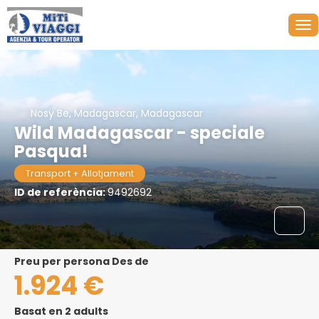
Nosy Be, Madagascar, Madagascar
Wild Madagascar - speciale
Pasqua!
Transport + Allotjament
ID de referència:
9492692
preu per persona Des de
1.924 €
Basat en 2 adults