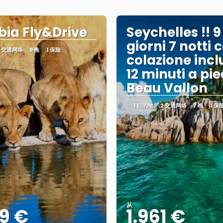
ia Fly&Drive
Seychelles !! 9
giorni 7 notti 
2 交通网络
9 晚
1 保险
colazione incl
12 minuti a pie
Beau Vallon
1 目的地
2 交通网络
7 晚
1 保
从
9 €
1.961 €