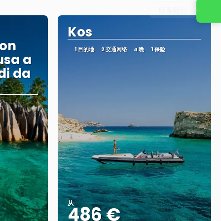
联系我们
Kos
con
1 目的地
2 交通网络
4 晚
1 保险
usa a
di da
险
从
486 €