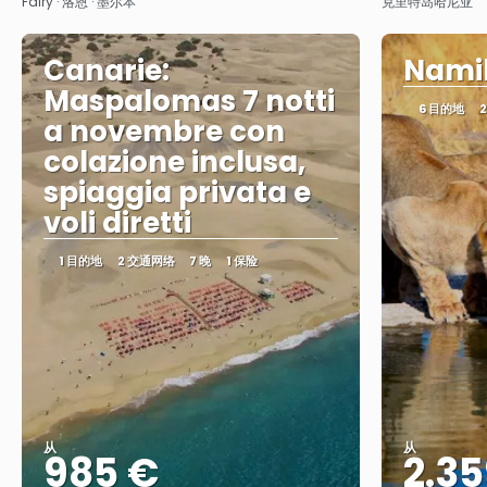
Fairy · 洛恩 · 墨尔本
克里特岛哈尼亚
Canarie:
Namib
Maspalomas 7 notti
6 目的地
a novembre con
colazione inclusa,
spiaggia privata e
voli diretti
1 目的地
2 交通网络
7 晚
1 保险
从
从
985 €
2.35