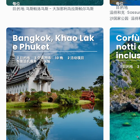
每位
每位
目的地
目的地:
马斯帕洛马斯 - 大加那利岛拉斯帕尔马斯
看到
温得和克 · Sossu
沙国家公园 · 温得
Bangkok, Khao Lak
Corfù
e Phuket
notti
inclu
3 目的地
3 交通网络
10 晚
2 活动项目
5 接送机服务
1 保险
1 目的地
2