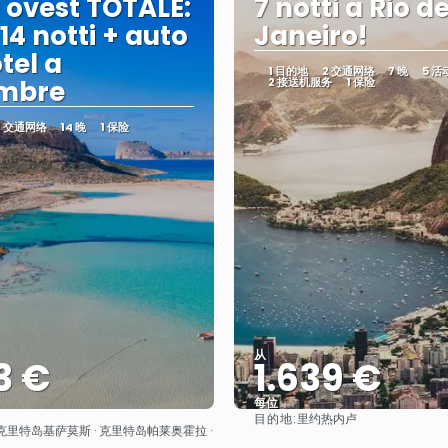
 ovest TOTALE:
7 notti a Rio d
 14 notti + auto
Janeiro!
tel a
1 目的地
2 交通网络
7 晚
5 
embre
2 接送机服务
1 保险
2 交通网络
14 晚
1 保险
从
3 €
1.639 €
每位
目的地:
里约热内卢
看到
看到
克里特岛基萨莫斯 · 克里特岛帕莱奥霍拉 ·