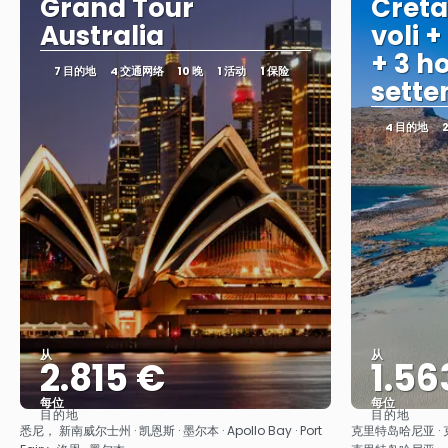
Grand Tour
Creta
Australia
voli +
+ 3 ho
7 目的地
4 交通网络
10 晚
1 活动
1 保险
sett
4 目的地
从
从
2.815 €
1.56
每位
每位
目的地
目的地
看到
悉尼， 新南威尔士州 · 凯恩斯 · 墨尔本 · Apollo Bay · Port
克里特岛哈尼亚 · 