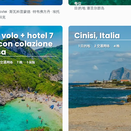
每位
目的地:
塞舌尔群岛
看到
看到
svlei · 斯瓦科普蒙德 · 特韦弗方丹 · 埃托
和克
 volo + hotel 7
Cinisi, Italia
 con colazione
1 目的地
2 交通网络
4 晚
sa
 交通网络
7 晚
1 保险