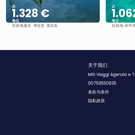
从
从
1.328 €
1.06
每位
每位
目的地
目的地:
曼谷 · 考拉克 · 普吉岛
科孚
看到
关于我们
Miti Viaggi Agenzia e 
00759550635
条款与条件
隐私政策