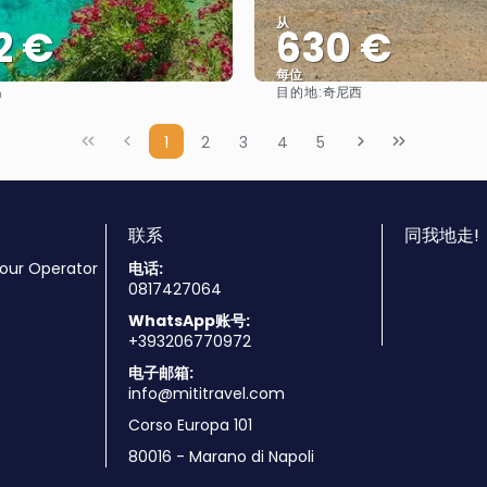
从
2 €
630 €
每位
目的地:
岛
奇尼西
看到
看到
1
2
3
4
5
联系
同我地走!
Tour Operator
电话:
0817427064
WhatsApp账号:
+393206770972
电子邮箱:
info@mititravel.com
Corso Europa 101
80016 - Marano di Napoli