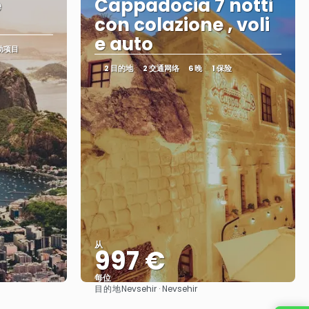
e
Cappadocia 7 notti
con colazione , voli
e auto
活动项目
2 目的地
2 交通网络
6 晚
1 保险
从
997 €
每位
目的地
Nevsehir · Nevsehir
看到