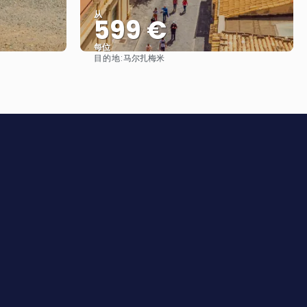
从
599 €
每位
目的地:
马尔扎梅米
看到